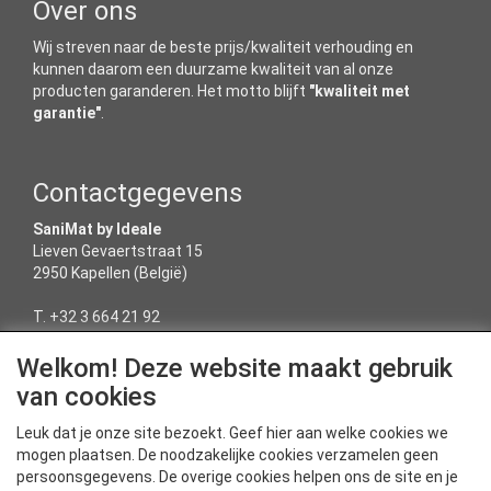
Over ons
Wij streven naar de beste prijs/kwaliteit verhouding en
kunnen daarom een duurzame kwaliteit van al onze
producten garanderen. Het motto blijft
"kwaliteit met
garantie"
.
Contactgegevens
SaniMat by Ideale
Lieven Gevaertstraat 15
2950 Kapellen (België)
T. +32 3 664 21 92
E-mail: sanimat@ideale.be
Welkom! Deze website maakt gebruik
van cookies
Service
Leuk dat je onze site bezoekt. Geef hier aan welke cookies we
mogen plaatsen. De noodzakelijke cookies verzamelen geen
Algemene voorwaarden
persoonsgegevens. De overige cookies helpen ons de site en je
Privacyverklaring