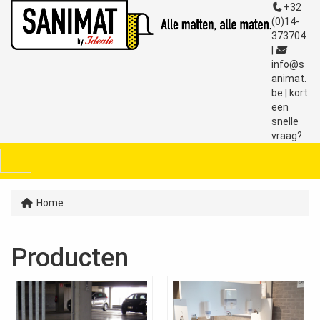
+32
(0)14-
373704
|
info@s
animat.
be
|
kort
een
snelle
vraag?
Menu
Home
Producten