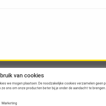
tactgegevens
Service
bruik van cookies
t by Ideale
Algemene voorwaarden
 Gevaertstraat 15
Privacyverklaring
cookies we mogen plaatsen. De noodzakelijke cookies verzamelen geen 
pellen (België)
Cookieverklaring
n ze ons om onze producten beter bij je onder de aandacht te brengen.
Disclaimer
3 664 21 92
Sitemap
: sanimat@ideale.be
Marketing