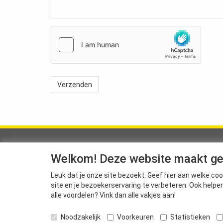
Over ons
Con
Welkom! Deze website maakt ge
Wij streven naar de beste prijs/kwaliteit
SaniMa
verhouding en kunnen daarom een
Lieven
Leuk dat je onze site bezoekt. Geef hier aan welke 
duurzame kwaliteit van al onze
2950 Ka
site en je bezoekerservaring te verbeteren. Ook helpe
producten garanderen. Het motto blijft
alle voordelen? Vink dan alle vakjes aan!
"kwaliteit met garantie"
.
T. +32 
E-mail
Noodzakelijk
Voorkeuren
Statistieken