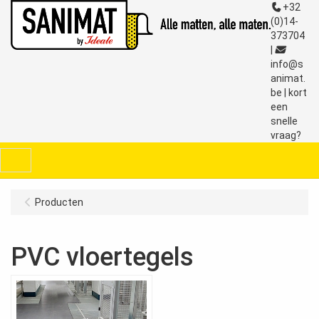
+32
(0)14-
373704
|
info@s
animat.
be
|
kort
een
snelle
vraag?
Menu
Producten
PVC vloertegels