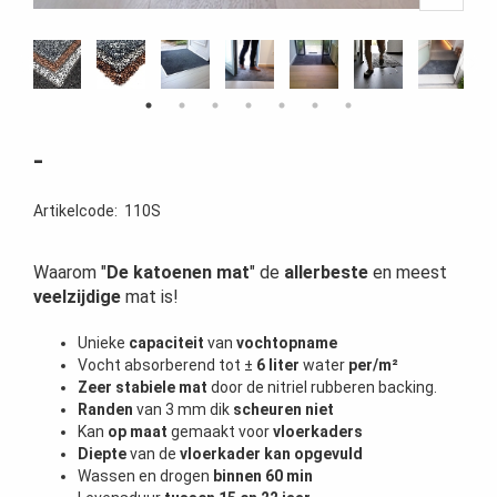
-
Artikelcode
:
110S
Waarom "
De katoenen mat
" de
allerbeste
en meest
veelzijdige
mat is!
Unieke
capaciteit
van
vochtopname
Vocht absorberend tot ±
6 liter
water
per/m²
Zeer stabiele mat
door de nitriel rubberen backing.
Randen
van 3 mm dik
scheuren niet
Kan
op maat
gemaakt voor
vloerkaders
Diepte
van de
vloerkader kan opgevuld
Wassen en drogen
binnen 60 min