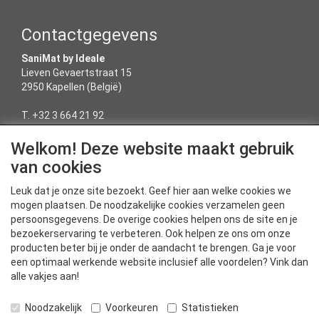
Contactgegevens
SaniMat by Ideale
Lieven Gevaertstraat 15
2950 Kapellen (België)
T. +32 3 664 21 92
E-mail: sanimat@ideale.be
Welkom! Deze website maakt gebruik
van cookies
Service
Leuk dat je onze site bezoekt. Geef hier aan welke cookies we
Algemene voorwaarden
mogen plaatsen. De noodzakelijke cookies verzamelen geen
Privacyverklaring
persoonsgegevens. De overige cookies helpen ons de site en je
Cookieverklaring
bezoekerservaring te verbeteren. Ook helpen ze ons om onze
Disclaimer
producten beter bij je onder de aandacht te brengen. Ga je voor
Sitemap
een optimaal werkende website inclusief alle voordelen? Vink dan
alle vakjes aan!
Noodzakelijk
Voorkeuren
Statistieken
Betaalmethodes