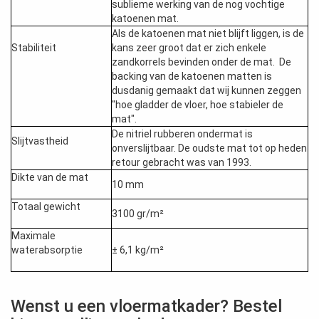
sublieme werking van de nog vochtige
katoenen mat.
Als de katoenen mat niet blijft liggen, is de
Stabiliteit
kans zeer groot dat er zich enkele
zandkorrels bevinden onder de mat. De
backing van de katoenen matten is
dusdanig gemaakt dat wij kunnen zeggen
"hoe gladder de vloer, hoe stabieler de
mat".
De nitriel rubberen ondermat is
Slijtvastheid
onverslijtbaar. De oudste mat tot op heden
retour gebracht was van 1993.
Dikte van de mat
10 mm
Totaal gewicht
3100 gr/m²
Maximale
waterabsorptie
± 6,1 kg/m²
Wenst u een vloermatkader? Bestel