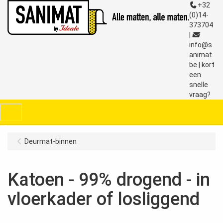
+32
(0)14-
373704
|
info@s
animat.
be
|
kort
een
snelle
vraag?
Menu
Deurmat-binnen
Katoen - 99% drogend - in
vloerkader of losliggend