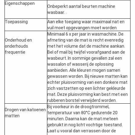
Eigenschappen
Onbeperkt aantal beurten machine
wasbaar. .
Toepassing
Aan elke toegang waar maximaal nat en
vuil moet opgevangen moet worden
Minimaal 6 x per jaar in wasmachine. De
Onderhoud en
afmeting van de mat is recht evenredig
onderhouds
met het volume dat de machine aankan.
frequentie
Bel of mail bij twijfel voorafgaand aan de
wasbeurt. In sommige gevallen zal een
wassalon of wasserij de oplossing
aanbieden. Alle kleuren mogen samen
gewassen worden. Bij nieuwe matten kan
echter pluisvorming van een donkere mat
zich vastzetten op een lichter gekleurde
mat. Deze pluisvorming kan best met een
rubberen borstel verwijderd worden.
Bij voorkeur in de droogtrommel,
Drogen van katoenen
temperatuur van 80°C gedurende 20
matten
minuten. Daarna kan de mat meteen
gebruikt in nog licht vochtige toestand.
Laat u vooral dan verrassen door de